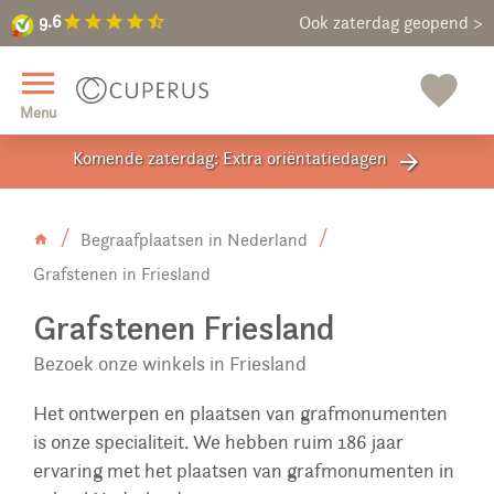
9.6
star
star
star
star
star_half
9.6
Maak een vrijblijvende afspraak
Ook zaterdag geopend >
close
menu
favorite
Menu
Komende zaterdag: Extra oriëntatiedagen
arrow_forward
Begraafplaatsen in Nederland
Grafstenen in Friesland
Grafstenen Friesland
Bezoek onze winkels in Friesland
Het ontwerpen en plaatsen van grafmonumenten
is onze specialiteit. We hebben ruim 186 jaar
ervaring met het plaatsen van grafmonumenten in