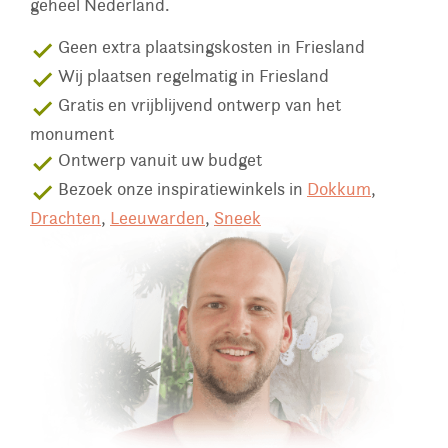
geheel Nederland.
Geen extra plaatsingskosten in Friesland
done
Wij plaatsen regelmatig in Friesland
done
Gratis en vrijblijvend ontwerp van het
done
monument
Ontwerp vanuit uw budget
done
Bezoek onze inspiratiewinkels in
Dokkum
,
done
Drachten
,
Leeuwarden
,
Sneek