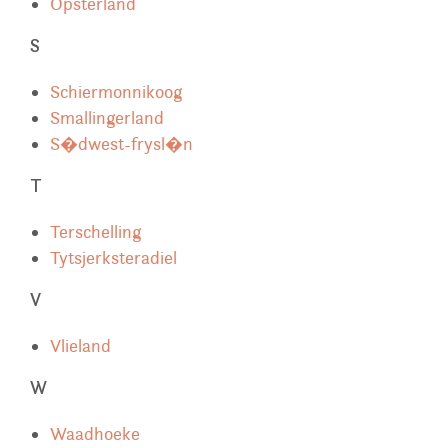
Opsterland
S
Schiermonnikoog
Smallingerland
S�dwest-frysl�n
T
Terschelling
Tytsjerksteradiel
V
Vlieland
W
Waadhoeke