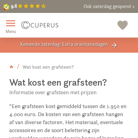
9.6
star
star
star
star
star_half
9.6
Maak een vrijblijvende afspraak
Ook zaterdag geopend >
close
menu
favorite
Menu
Komende zaterdag: Extra oriëntatiedagen
arrow_forward
Wat kost een grafsteen?
Wat kost een grafsteen?
Informatie over grafsteen met prijzen
“Een grafsteen kost gemiddeld tussen de 1.950 en
4.000 euro. De kosten van een grafsteen hangen
af van diverse factoren. Het materiaal, eventuele
accessoires en de soort belettering zijn