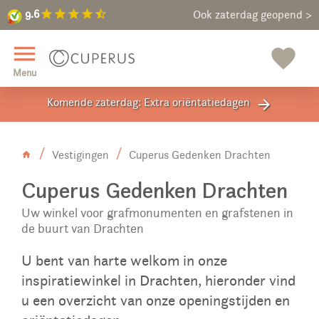
9.6
star
star
star
star
star_half
9.6
Maak een vrijblijvende afspraak
Ook zaterdag geopend >
close
menu
favorite
Menu
Komende zaterdag: Extra oriëntatiedagen
arrow_forward
Vestigingen
Cuperus Gedenken Drachten
Cuperus Gedenken Drachten
Uw winkel voor grafmonumenten en grafstenen in
de buurt van Drachten
U bent van harte welkom in onze
inspiratiewinkel in Drachten, hieronder vind
u een overzicht van onze openingstijden en