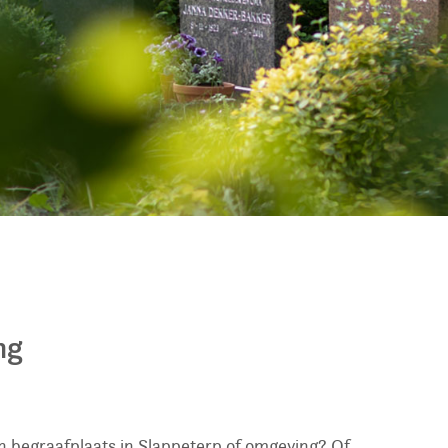
ng
n begraafplaats in Slappeterp of omgeving? Of