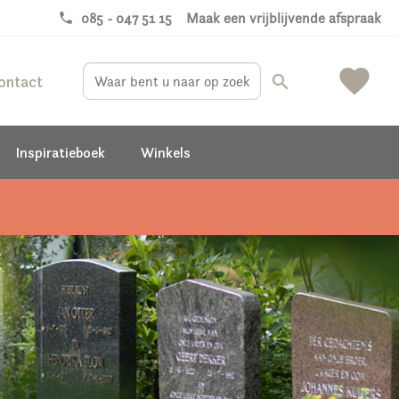
phone
085 - 047 51 15
Maak een vrijblijvende afspraak
favorite
ontact
search
Inspiratieboek
Winkels