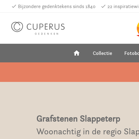
done
Bijzondere gedenktekens sinds 1840
done
22 inspiratiew
home
Collectie
Fotob
Grafstenen Slappeterp
Woonachtig in de regio Sla