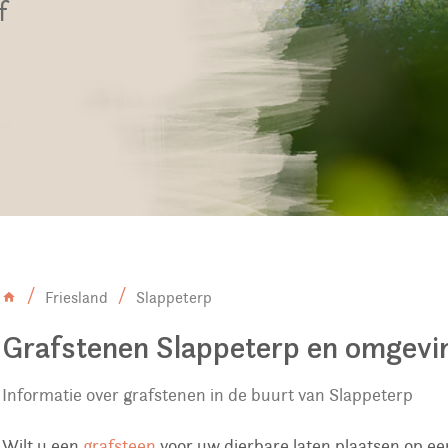
f
Friesland
Slappeterp
Grafstenen Slappeterp en omgevi
Informatie over grafstenen in de buurt van Slappeterp
Wilt u een
grafsteen
voor uw dierbare laten plaatsen op ee