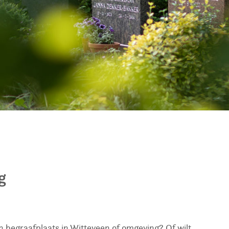
g
n begraafplaats in Witteveen of omgeving? Of wilt