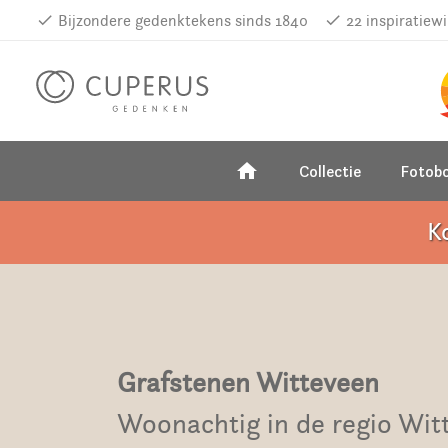
done
Bijzondere gedenktekens sinds 1840
done
22 inspiratiew
home
Collectie
Fotob
K
Grafstenen Witteveen
Woonachtig in de regio Wit