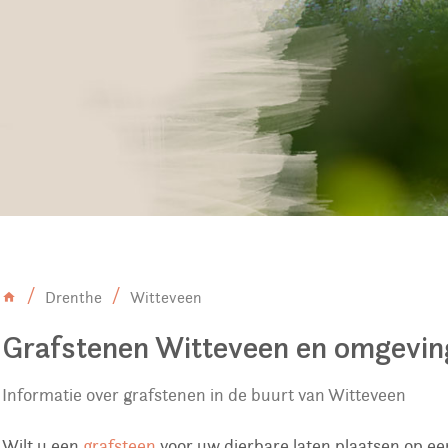
Drenthe
Witteveen
Grafstenen Witteveen en omgevin
Informatie over grafstenen in de buurt van Witteveen
Wilt u een
grafsteen
voor uw dierbare laten plaatsen op ee