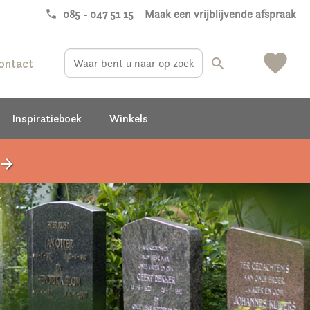
phone
085 - 047 51 15
Maak een vrijblijvende afspraak
favorite
ontact
search
Inspiratieboek
Winkels
rrow_forward