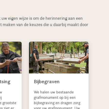
uw eigen wijze is om de herinnering aan een
het maken van de keuzes die u daarbij maakt door
tsing
Bijbegraven
uw
We halen uw bestaande
ij
grafmonument op bij een
e grootste
bijbegraving en dragen zorg
es ziet er
voor uw grafmonument. Uw