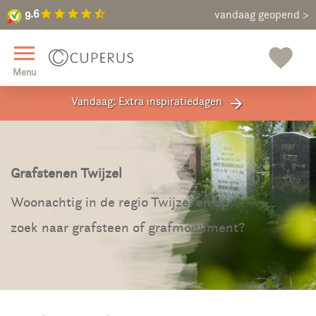
9.6
star
star
star
star
star_half
9.6
Maak een vrijblijvende afspraak
vandaag geopend >
close
menu
favorite
Menu
Vandaag: Extra inspiratiedagen
arrow_forward
Grafstenen Twijzel
Woonachtig in de regio Twijzel en op
zoek naar grafsteen of grafmonument?