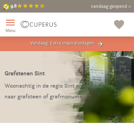
9.6
star
star
star
star
star_half
9.6
Maak een vrijblijvende afspraak
vandaag geopend >
close
menu
favorite
Menu
Vandaag: Extra inspiratiedagen
arrow_forward
Grafstenen Sint
Woonachtig in de regio Sint en op zoek
naar grafsteen of grafmonument?