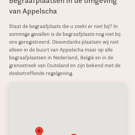
Begraafplaatsen in de omgeving
met de begraafplaats en berichten wij u als het
van Appelscha
monument is geplaatst.
Staat de begraafplaats die u zoekt er niet bij? In
sommige gevallen is de begraafplaats nog niet bij
ons geregistreerd. Desondanks plaatsen wij niet
alleen in de buurt van Appelscha maar op alle
begraafplaatsen in Nederland, België en in de
grensstreek van Duitsland en zijn bekend met de
desbetreffende regelgeving.