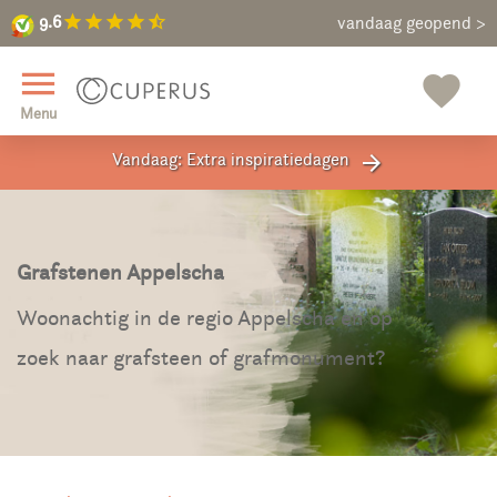
9.6
star
star
star
star
star_half
9.6
Maak een vrijblijvende afspraak
vandaag geopend >
close
menu
favorite
Menu
Vandaag: Extra inspiratiedagen
arrow_forward
Grafstenen Appelscha
Woonachtig in de regio Appelscha en op
zoek naar grafsteen of grafmonument?