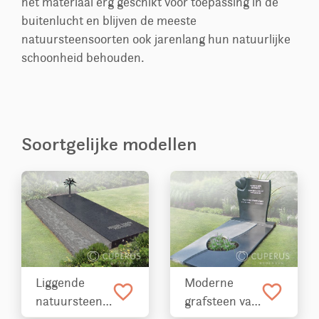
het materiaal erg geschikt voor toepassing in de
buitenlucht en blijven de meeste
natuursteensoorten ook jarenlang hun natuurlijke
schoonheid behouden.
Soortgelijke modellen
Liggende
Moderne
favorite_border
favorite_border
natuursteen
grafsteen van