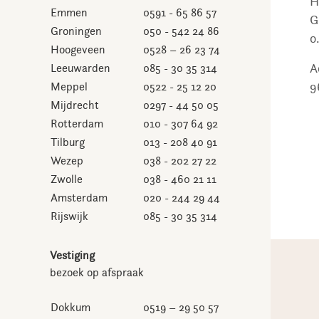
H
Emmen
0591 - 65 86 57
G
Groningen
050 - 542 24 86
o
Hoogeveen
0528 – 26 23 74
A
Leeuwarden
085 - 30 35 314
9
Meppel
0522 - 25 12 20
Mijdrecht
0297 - 44 50 05
Rotterdam
010 - 307 64 92
Tilburg
013 - 208 40 91
Wezep
038 - 202 27 22
Zwolle
038 - 460 21 11
Amsterdam
020 - 244 29 44
Rijswijk
085 - 30 35 314
Vestiging
bezoek op afspraak
Dokkum
0519 – 29 50 57