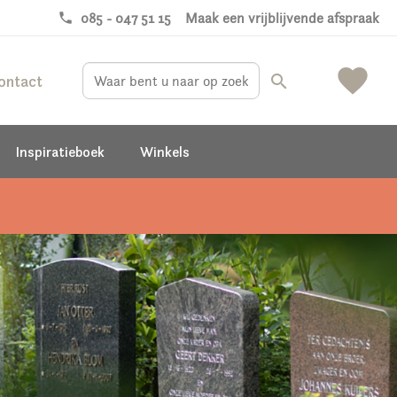
phone
085 - 047 51 15
Maak een vrijblijvende afspraak
favorite
ontact
search
Inspiratieboek
Winkels