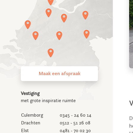
Maak een afspraak
Vestiging
met grote inspiratie ruimte
W
Culemborg
0345 - 24 60 14
D
Drachten
0512 - 51 26 08
h
Elst
0481 - 70 02 30