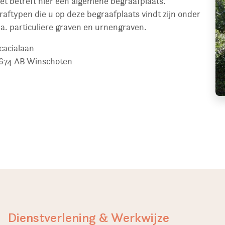
et betreft hier een algemene begraafplaats.
raftypen die u op deze begraafplaats vindt zijn onder
.a. particuliere graven en urnengraven.
cacialaan
674 AB
Winschoten
Dienstverlening & Werkwijze