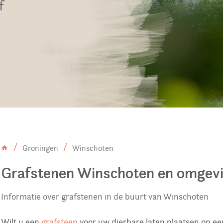
f
Groningen
Winschoten
Grafstenen Winschoten en omgev
Informatie over grafstenen in de buurt van Winschoten
Wilt u een
grafsteen
voor uw dierbare laten plaatsen op e