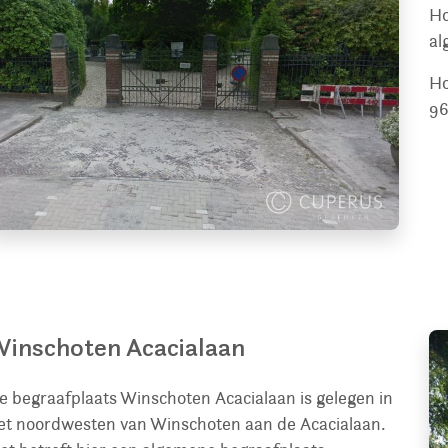
Ho
al
Ho
96
inschoten Acacialaan
e begraafplaats Winschoten Acacialaan is gelegen in
et noordwesten van Winschoten aan de Acacialaan.