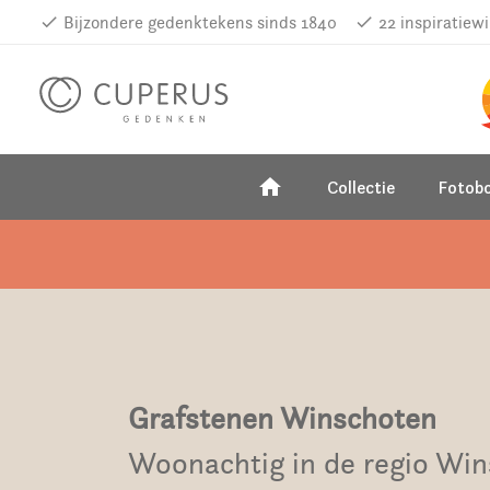
done
Bijzondere gedenktekens sinds 1840
done
22 inspiratiew
home
Collectie
Fotob
Grafstenen Winschoten
Woonachtig in de regio Wi