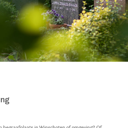
ing
en begraafplaats in Winschoten of omgeving? Of