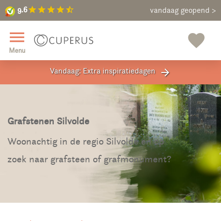
9.6
star
star
star
star
star_half
9.6
Maak een vrijblijvende afspraak
vandaag geopend >
close
menu
favorite
Menu
Vandaag: Extra inspiratiedagen
arrow_forward
Grafstenen Silvolde
Woonachtig in de regio Silvolde en op
zoek naar grafsteen of grafmonument?