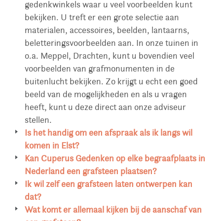
gedenkwinkels waar u veel voorbeelden kunt
bekijken. U treft er een grote selectie aan
materialen, accessoires, beelden, lantaarns,
beletteringsvoorbeelden aan. In onze tuinen in
o.a. Meppel, Drachten, kunt u bovendien veel
voorbeelden van grafmonumenten in de
buitenlucht bekijken. Zo krijgt u echt een goed
beeld van de mogelijkheden en als u vragen
heeft, kunt u deze direct aan onze adviseur
stellen.
Is het handig om een afspraak als ik langs wil
komen in Elst?
U kunt gewoon altijd een bezoek brengen om
Kan Cuperus Gedenken op elke begraafplaats in
rustig rond te kijken. Wilt u advies van een van
Nederland een grafsteen plaatsen?
onze ontwerpers? Dan is het verstandig om een
Cuperus Gedenken plaatst in heel Nederland
Ik wil zelf een grafsteen laten ontwerpen kan
afspraak te maken. Wij zorgen er dan voor dat
zonder extra kosten in heel Nederland.In
dat?
de adviseur alle tijd voor u heeft.
overleg kunnen ook monumenten in Belgie of
Het gebeurt regelmatig dat families eigen
Wat komt er allemaal kijken bij de aanschaf van