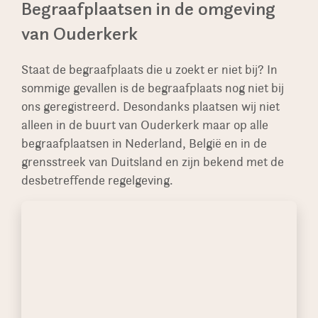
Begraafplaatsen in de omgeving
voorraad waardoor de levertijd nog korter kan
restaureren ook oude monumenten, soms in
van Ouderkerk
zijn.
grotere aantallen op authentieke gedeeltes van
begraafplaatsen.
Staat de begraafplaats die u zoekt er niet bij? In
sommige gevallen is de begraafplaats nog niet bij
ons geregistreerd. Desondanks plaatsen wij niet
alleen in de buurt van Ouderkerk maar op alle
begraafplaatsen in Nederland, België en in de
grensstreek van Duitsland en zijn bekend met de
desbetreffende regelgeving.