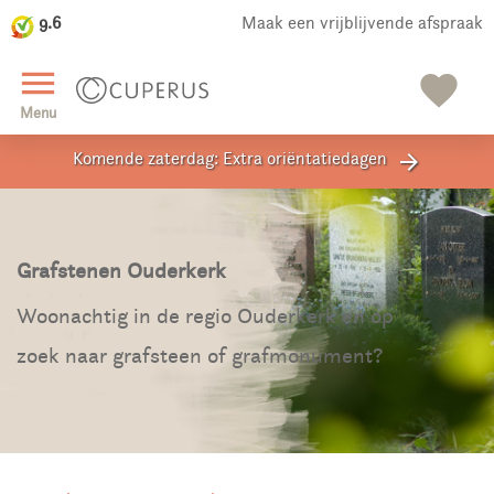
9.6
Maak een vrijblijvende afspraak
close
menu
favorite
Menu
Komende zaterdag: Extra oriëntatiedagen
arrow_forward
Grafstenen Ouderkerk
Woonachtig in de regio Ouderkerk en op
zoek naar grafsteen of grafmonument?