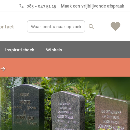
phone
085 - 047 51 15
Maak een vrijblijvende afspraak
favorite
ontact
search
Inspiratieboek
Winkels
rrow_forward