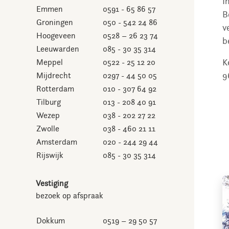
I
Emmen
0591 - 65 86 57
B
Groningen
050 - 542 24 86
v
Hoogeveen
0528 – 26 23 74
b
Leeuwarden
085 - 30 35 314
K
Meppel
0522 - 25 12 20
9
Mijdrecht
0297 - 44 50 05
Rotterdam
010 - 307 64 92
Tilburg
013 - 208 40 91
Wezep
038 - 202 27 22
Zwolle
038 - 460 21 11
Amsterdam
020 - 244 29 44
Rijswijk
085 - 30 35 314
Vestiging
bezoek op afspraak
Dokkum
0519 – 29 50 57