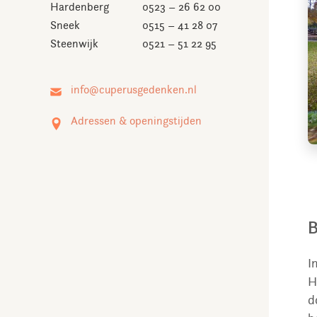
Hardenberg
0523 – 26 62 00
Sneek
0515 – 41 28 07
Steenwijk
0521 – 51 22 95
Adressen & openingstijden
B
I
H
d