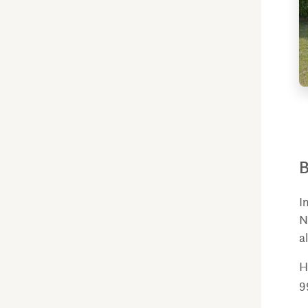
B
I
N
a
H
9