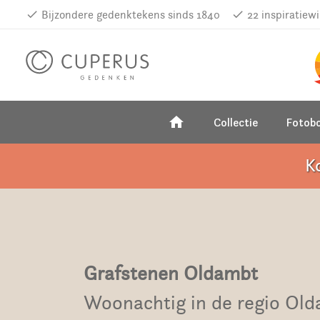
done
Bijzondere gedenktekens sinds 1840
done
22 inspiratiew
home
Collectie
Fotob
K
Grafstenen Oldambt
Woonachtig in de regio Ol