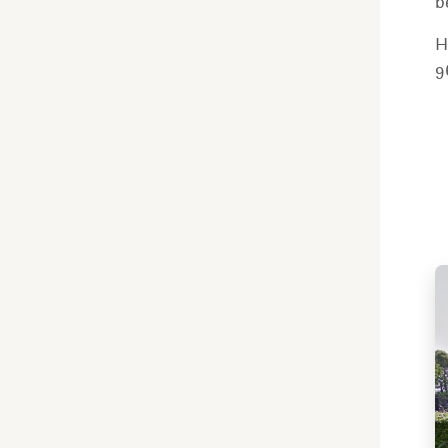
b
H
9