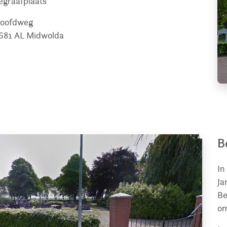
egraafplaats
oofdweg
681 AL
Midwolda
B
In
Ja
Be
om