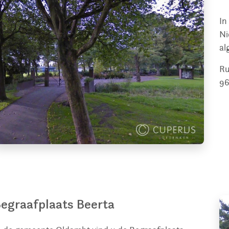
In
Ni
al
Ru
9
egraafplaats Beerta