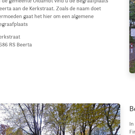
n de gemeente Oldambt vind u de Begraafplaats
eerta aan de Kerkstraat. Zoals de naam doet
ermoeden gaat het hier om een algemene
egraafplaats
erkstraat
686 RS
Beerta
B
In
Fi