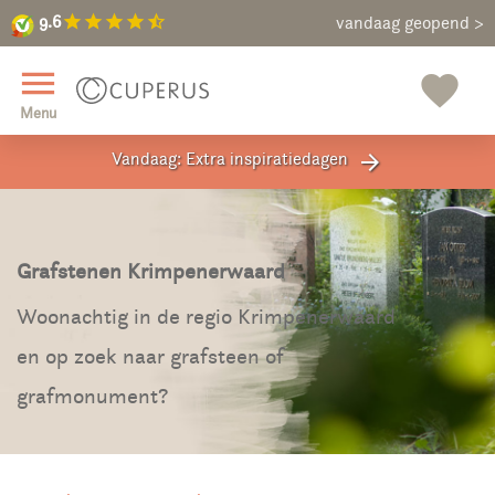
9.6
star
star
star
star
star_half
9.6
Maak een vrijblijvende afspraak
vandaag geopend >
close
menu
favorite
Menu
Vandaag: Extra inspiratiedagen
arrow_forward
Grafstenen Krimpenerwaard
Woonachtig in de regio Krimpenerwaard
en op zoek naar grafsteen of
grafmonument?