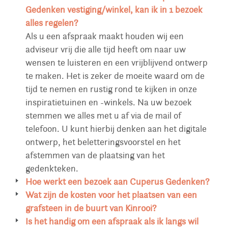
Gedenken vestiging/winkel, kan ik in 1 bezoek
alles regelen?
Als u een afspraak maakt houden wij een
adviseur vrij die alle tijd heeft om naar uw
wensen te luisteren en een vrijblijvend ontwerp
te maken. Het is zeker de moeite waard om de
tijd te nemen en rustig rond te kijken in onze
inspiratietuinen en -winkels. Na uw bezoek
stemmen we alles met u af via de mail of
telefoon. U kunt hierbij denken aan het digitale
ontwerp, het beletteringsvoorstel en het
afstemmen van de plaatsing van het
gedenkteken.
Hoe werkt een bezoek aan Cuperus Gedenken?
U bent van harte welkom in een van onze
Wat zijn de kosten voor het plaatsen van een
gedenkwinkels waar u veel voorbeelden kunt
grafsteen in de buurt van Kinrooi?
bekijken. U treft er een grote selectie aan
Voor alle begraafplaatsen in Nederland
Is het handig om een afspraak als ik langs wil