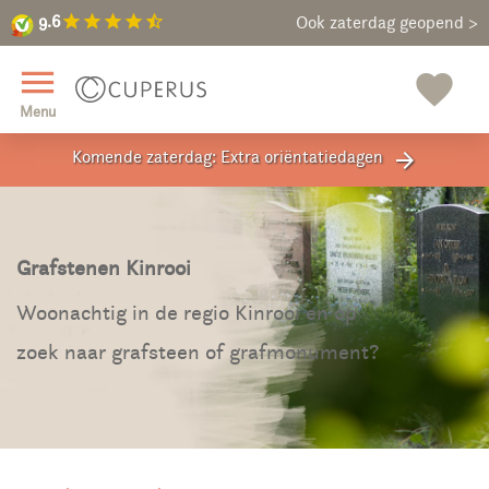
9.6
star
star
star
star
star_half
9.6
Maak een vrijblijvende afspraak
Ook zaterdag geopend >
close
menu
favorite
Menu
Komende zaterdag: Extra oriëntatiedagen
arrow_forward
Grafstenen Kinrooi
Woonachtig in de regio Kinrooi en op
zoek naar grafsteen of grafmonument?