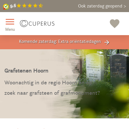
9.6
star
star
star
star
star_half
9.6
Maak een vrijblijvende afspraak
Ook zaterdag geopend >
close
menu
favorite
Menu
Komende zaterdag: Extra oriëntatiedagen
arrow_forward
Grafstenen Hoorn
Woonachtig in de regio Hoorn en op
zoek naar grafsteen of grafmonument?