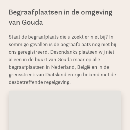
stellen.
creëren.
er een tweede familielid wordt bijbegraven. We
Begraafplaatsen in de omgeving
restaureren ook oude monumenten, soms in
van Gouda
grotere aantallen op authentieke gedeeltes van
begraafplaatsen.
Staat de begraafplaats die u zoekt er niet bij? In
sommige gevallen is de begraafplaats nog niet bij
ons geregistreerd. Desondanks plaatsen wij niet
alleen in de buurt van Gouda maar op alle
begraafplaatsen in Nederland, België en in de
grensstreek van Duitsland en zijn bekend met de
desbetreffende regelgeving.