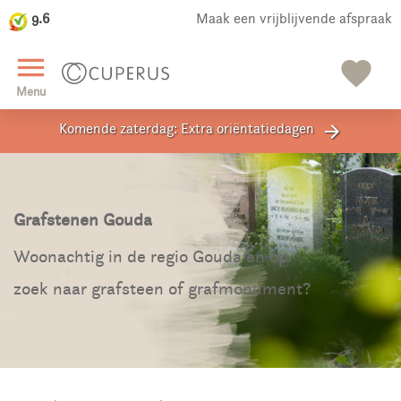
9.6
Maak een vrijblijvende afspraak
close
menu
favorite
Menu
Komende zaterdag: Extra oriëntatiedagen
arrow_forward
Grafstenen Gouda
Woonachtig in de regio Gouda en op
zoek naar grafsteen of grafmonument?