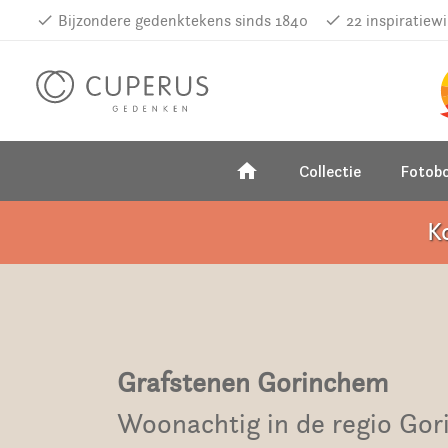
done
Bijzondere gedenktekens sinds 1840
done
22 inspiratiew
home
Collectie
Fotob
K
Grafstenen Gorinchem
Woonachtig in de regio Go