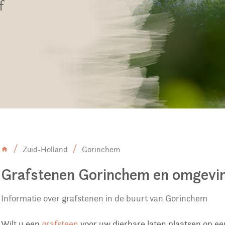
f
Zuid-Holland
Gorinchem
Grafstenen Gorinchem en omgevi
Informatie over grafstenen in de buurt van Gorinchem
Wilt u een
grafsteen
voor uw dierbare laten plaatsen op e