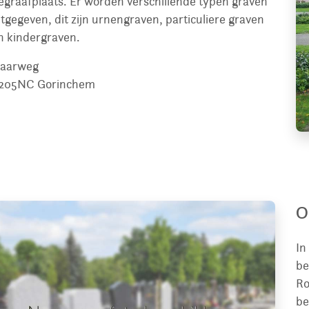
egraafplaats. Er worden verschillende typen graven
itgegeven, dit zijn urnengraven, particuliere graven
n kindergraven.
aarweg
205NC
Gorinchem
O
In
be
Ro
be