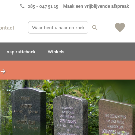
phone
085 - 047 51 15
Maak een vrijblijvende afspraak
favorite
ontact
search
Inspiratieboek
Winkels
rrow_forward