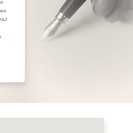
n
an
ons
n