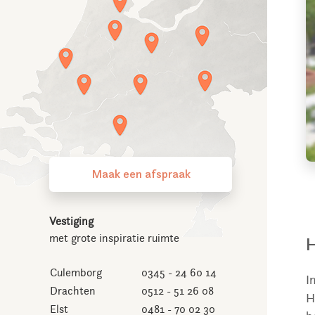
Maak een afspraak
Vestiging
met grote inspiratie ruimte
H
Culemborg
0345 - 24 60 14
I
Drachten
0512 - 51 26 08
H
Elst
0481 - 70 02 30