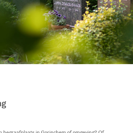
ng
en begraafplaats in Gorinchem of omgeving? Of