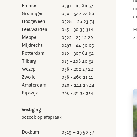
b
Emmen
0591 - 65 86 57
u
Groningen
050 - 542 24 86
e
Hoogeveen
0528 – 26 23 74
H
Leeuwarden
085 - 30 35 314
4
Meppel
0522 - 25 12 20
Mijdrecht
0297 - 44 50 05
Rotterdam
010 - 307 64 92
Tilburg
013 - 208 40 91
Wezep
038 - 202 27 22
Zwolle
038 - 460 21 11
Amsterdam
020 - 244 29 44
Rijswijk
085 - 30 35 314
Vestiging
bezoek op afspraak
Dokkum
0519 – 29 50 57