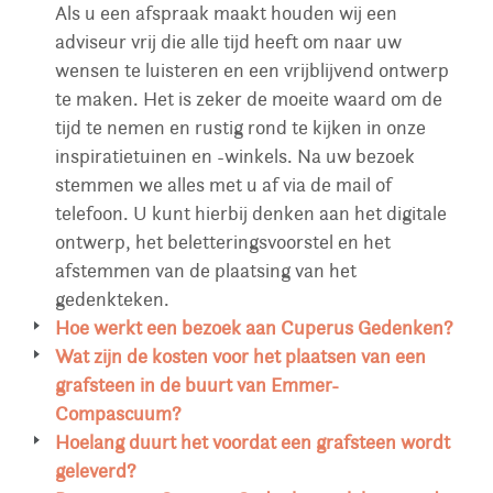
Als u een afspraak maakt houden wij een
adviseur vrij die alle tijd heeft om naar uw
wensen te luisteren en een vrijblijvend ontwerp
te maken. Het is zeker de moeite waard om de
tijd te nemen en rustig rond te kijken in onze
inspiratietuinen en -winkels. Na uw bezoek
stemmen we alles met u af via de mail of
telefoon. U kunt hierbij denken aan het digitale
ontwerp, het beletteringsvoorstel en het
afstemmen van de plaatsing van het
gedenkteken.
Hoe werkt een bezoek aan Cuperus Gedenken?
U bent van harte welkom in een van onze
Wat zijn de kosten voor het plaatsen van een
gedenkwinkels waar u veel voorbeelden kunt
grafsteen in de buurt van Emmer-
bekijken. U treft er een grote selectie aan
Compascuum?
materialen, accessoires, beelden, lantaarns,
Voor alle begraafplaatsen in Nederland
Hoelang duurt het voordat een grafsteen wordt
beletteringsvoorbeelden aan. In onze tuinen in
hanteren wij hetzelfde tarief voor plaatsing. Wij
geleverd?