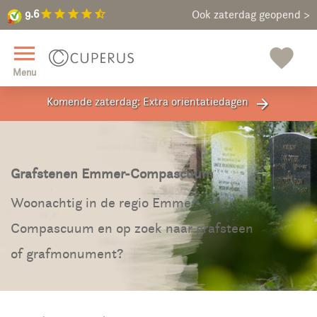
9.6
star
star
star
star
star_half
9.6
Maak een vrijblijvende afspraak
Ook zaterdag geopend >
close
menu
favorite
Menu
Komende zaterdag: Extra oriëntatiedagen
arrow_forward
Grafstenen Emmer-Compascuum
Woonachtig in de regio Emmer-
Compascuum en op zoek naar grafsteen
of grafmonument?