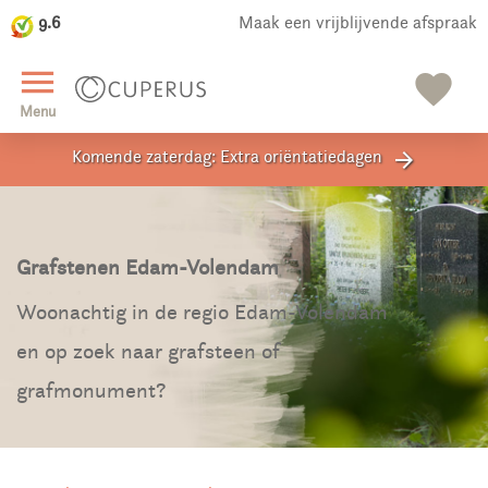
9.6
Maak een vrijblijvende afspraak
close
menu
favorite
Menu
Komende zaterdag: Extra oriëntatiedagen
arrow_forward
Grafstenen Edam-Volendam
Woonachtig in de regio Edam-Volendam
en op zoek naar grafsteen of
grafmonument?