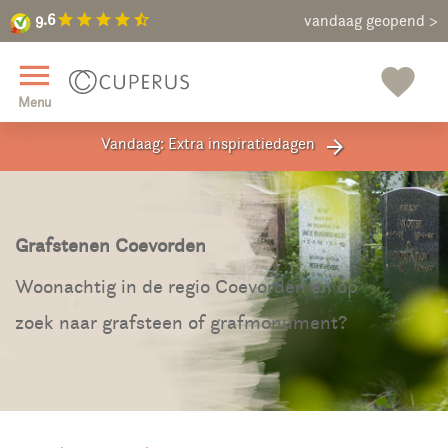
9.6
star
star
star
star
star_half
9.6
Maak een vrijblijvende afspraak
vandaag geopend >
close
menu
favorite
Menu
Vandaag: Extra inspiratiedagen
arrow_forward
Grafstenen Coevorden
Woonachtig in de regio Coevorden en op
zoek naar grafsteen of grafmonument?