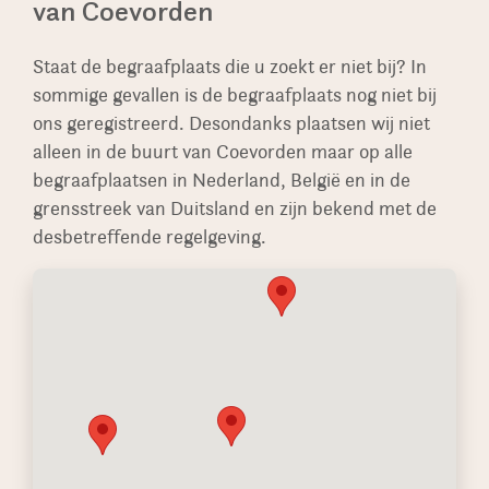
van Coevorden
Sommige keien en rotsen hebben wij op
voorraad waardoor de levertijd nog korter kan
zijn.
Staat de begraafplaats die u zoekt er niet bij? In
sommige gevallen is de begraafplaats nog niet bij
ons geregistreerd. Desondanks plaatsen wij niet
alleen in de buurt van Coevorden maar op alle
begraafplaatsen in Nederland, België en in de
grensstreek van Duitsland en zijn bekend met de
desbetreffende regelgeving.