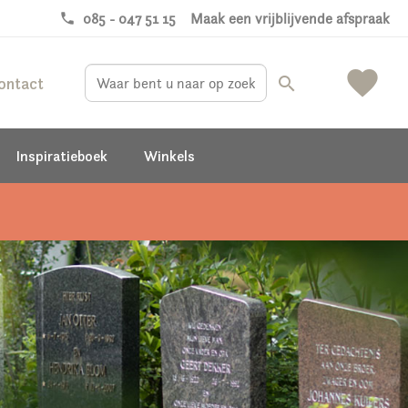
phone
085 - 047 51 15
Maak een vrijblijvende afspraak
favorite
ontact
search
Inspiratieboek
Winkels