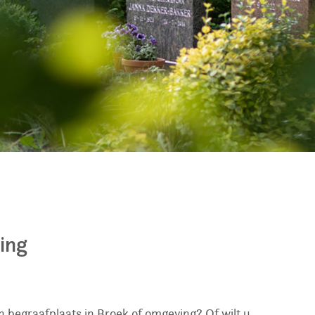
ing
n begraafplaats in Broek of omgeving? Of wilt u