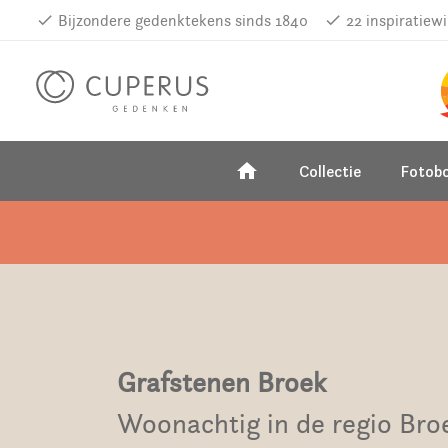
done
Bijzondere gedenktekens sinds 1840
done
22 inspiratiew
home
Collectie
Fotob
Grafstenen Broek
Woonachtig in de regio Bro