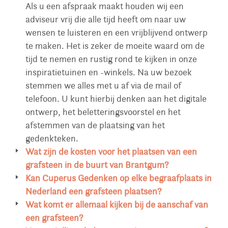
Als u een afspraak maakt houden wij een
adviseur vrij die alle tijd heeft om naar uw
wensen te luisteren en een vrijblijvend ontwerp
te maken. Het is zeker de moeite waard om de
tijd te nemen en rustig rond te kijken in onze
inspiratietuinen en -winkels. Na uw bezoek
stemmen we alles met u af via de mail of
telefoon. U kunt hierbij denken aan het digitale
ontwerp, het beletteringsvoorstel en het
afstemmen van de plaatsing van het
gedenkteken.
Wat zijn de kosten voor het plaatsen van een
grafsteen in de buurt van Brantgum?
Voor alle begraafplaatsen in Nederland
Kan Cuperus Gedenken op elke begraafplaats in
hanteren wij hetzelfde tarief voor plaatsing. Wij
Nederland een grafsteen plaatsen?
plaatsen grafsteen in heel Nederland en zijn
Cuperus Gedenken plaatst in heel Nederland
Wat komt er allemaal kijken bij de aanschaf van
goed op de hoogte van de lokale richtlijnen van
zonder extra kosten in heel Nederland.In
een grafsteen?