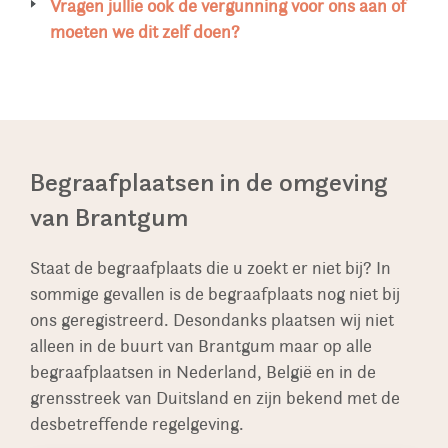
de meeste begraafplaatsen. Voordat u bij ons
overleg kunnen ook monumenten in Belgie of
De aanschaf van een grafsteen is geen
Vragen jullie ook de vergunning voor ons aan of
bezoek komt checken wij altijd wat de richtlijnen
Duitsland worden geplaatst. Onze mensen
alledaagse zaak. Daarom is het verstandig om u
moeten we dit zelf doen?
van de begraafplaats waar het monument
komen op diverse begraafplaatsen en hebben
goed te orieënteren. Dit kan in onze winkels in
Cuperus Gedenken zorgt ervoor dat de
geplaatst wordt.
vaak ook direct contact met de beheerder van
heel Nederland of via onze website met
aanvraag van de vergunning, met de gewenste
de begraafplaats. Onze plaatsers zijn vaak in uw
honderden ideeën. Na goedkeuring van het
technische tekening, kosteloos voor u wordt
regio en dus op de hoogte van de plaatselijke
ontwerp zullen wij de onderdelen bestellen. Als
ingediend.
richtlijnen.
alle onderdelen binnen zijn nemen wij contact
Begraafplaatsen in de omgeving
met de begraafplaats en berichten wij u als het
van Brantgum
monument is geplaatst.
Staat de begraafplaats die u zoekt er niet bij? In
sommige gevallen is de begraafplaats nog niet bij
ons geregistreerd. Desondanks plaatsen wij niet
alleen in de buurt van Brantgum maar op alle
begraafplaatsen in Nederland, België en in de
grensstreek van Duitsland en zijn bekend met de
desbetreffende regelgeving.