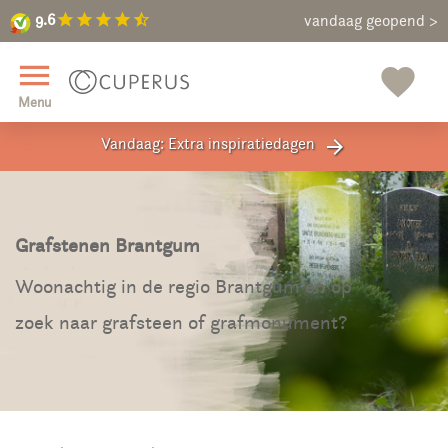
9.6
star
star
star
star
star_half
9.6
Maak een vrijblijvende afspraak
vandaag geopend >
close
menu
favorite
Menu
Vandaag: Extra inspiratiedagen
arrow_forward
Grafstenen Brantgum
Woonachtig in de regio Brantgum en op
zoek naar grafsteen of grafmonument?