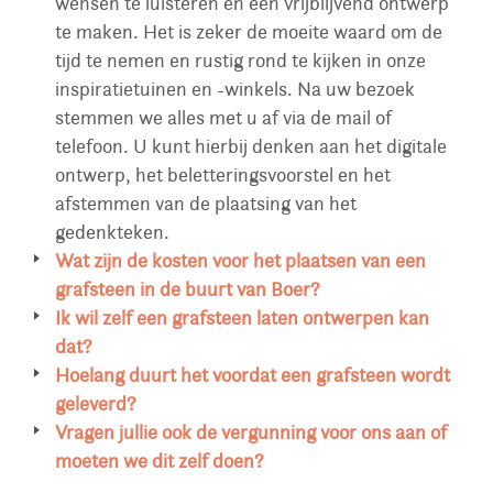
wensen te luisteren en een vrijblijvend ontwerp
te maken. Het is zeker de moeite waard om de
tijd te nemen en rustig rond te kijken in onze
inspiratietuinen en -winkels. Na uw bezoek
stemmen we alles met u af via de mail of
telefoon. U kunt hierbij denken aan het digitale
ontwerp, het beletteringsvoorstel en het
afstemmen van de plaatsing van het
gedenkteken.
Wat zijn de kosten voor het plaatsen van een
grafsteen in de buurt van Boer?
Voor alle begraafplaatsen in Nederland
Ik wil zelf een grafsteen laten ontwerpen kan
hanteren wij hetzelfde tarief voor plaatsing. Wij
dat?
plaatsen grafsteen in heel Nederland en zijn
Het gebeurt regelmatig dat families eigen
Hoelang duurt het voordat een grafsteen wordt
goed op de hoogte van de lokale richtlijnen van
ideeën aandragen en dat onze adviseur op basis
geleverd?
de meeste begraafplaatsen. Voordat u bij ons
hiervan een monument ontwerp. U kunt hierbij
De levertijd van een gedenkteken is gemiddeld 8
Vragen jullie ook de vergunning voor ons aan of
bezoek komt checken wij altijd wat de richtlijnen
denken aan de hobby van uw dierbare of een
tot 16 weken. Het natuursteen komt vaak uit
moeten we dit zelf doen?
van de begraafplaats waar het monument
foto. Bij Cuperus Gedenken zijn we
gebieden buiten Europa en worden per schip
Cuperus Gedenken zorgt ervoor dat de