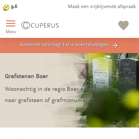
9.6
Maak een vrijblijvende afspraak
close
menu
favorite
Menu
Komende zaterdag: Extra oriëntatiedagen
arrow_forward
Grafstenen Boer
Woonachtig in de regio Boer en op zoek
naar grafsteen of grafmonument?