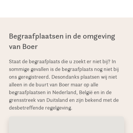
geplaatst wordt.
gespecialiseerd om zo een unieke herinnering te
vervoerd, Dit is van invloed op de levertijd. In het
aanvraag van de vergunning, met de gewenste
creëren.
geval van bv. een zwerfkei die vaak uit
technische tekening, kosteloos voor u wordt
Nederland komt is de levertijd aanzienlijk korter.
ingediend.
Sommige keien en rotsen hebben wij op
Begraafplaatsen in de omgeving
voorraad waardoor de levertijd nog korter kan
van Boer
zijn.
Staat de begraafplaats die u zoekt er niet bij? In
sommige gevallen is de begraafplaats nog niet bij
ons geregistreerd. Desondanks plaatsen wij niet
alleen in de buurt van Boer maar op alle
begraafplaatsen in Nederland, België en in de
grensstreek van Duitsland en zijn bekend met de
desbetreffende regelgeving.