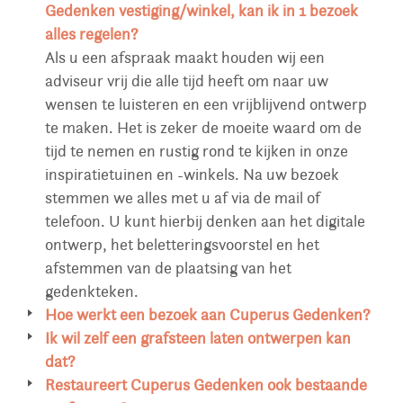
Gedenken vestiging/winkel, kan ik in 1 bezoek
alles regelen?
Als u een afspraak maakt houden wij een
adviseur vrij die alle tijd heeft om naar uw
wensen te luisteren en een vrijblijvend ontwerp
te maken. Het is zeker de moeite waard om de
tijd te nemen en rustig rond te kijken in onze
inspiratietuinen en -winkels. Na uw bezoek
stemmen we alles met u af via de mail of
telefoon. U kunt hierbij denken aan het digitale
ontwerp, het beletteringsvoorstel en het
afstemmen van de plaatsing van het
gedenkteken.
Hoe werkt een bezoek aan Cuperus Gedenken?
U bent van harte welkom in een van onze
Ik wil zelf een grafsteen laten ontwerpen kan
gedenkwinkels waar u veel voorbeelden kunt
dat?
bekijken. U treft er een grote selectie aan
Het gebeurt regelmatig dat families eigen
Restaureert Cuperus Gedenken ook bestaande