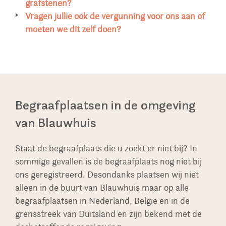
materialen, accessoires, beelden, lantaarns,
ideeën aandragen en dat onze adviseur op basis
grafstenen?
beletteringsvoorbeelden aan. In onze tuinen in
hiervan een monument ontwerp. U kunt hierbij
Wij maken niet alleen nieuwe monumenten,
Vragen jullie ook de vergunning voor ons aan of
o.a. Meppel, Drachten, kunt u bovendien veel
denken aan de hobby van uw dierbare of een
maar restaureren ook bestaande. Denk daarbij
moeten we dit zelf doen?
voorbeelden van grafmonumenten in de
foto. Bij Cuperus Gedenken zijn we
onder andere aan het bijletteren van en plegen
Cuperus Gedenken zorgt ervoor dat de
buitenlucht bekijken. Zo krijgt u echt een goed
gespecialiseerd om zo een unieke herinnering te
van onderhoud aan bestaande monumenten, als
aanvraag van de vergunning, met de gewenste
beeld van de mogelijkheden en als u vragen
creëren.
er een tweede familielid wordt bijbegraven. We
technische tekening, kosteloos voor u wordt
heeft, kunt u deze direct aan onze adviseur
restaureren ook oude monumenten, soms in
ingediend.
stellen.
grotere aantallen op authentieke gedeeltes van
Begraafplaatsen in de omgeving
begraafplaatsen.
van Blauwhuis
Staat de begraafplaats die u zoekt er niet bij? In
sommige gevallen is de begraafplaats nog niet bij
ons geregistreerd. Desondanks plaatsen wij niet
alleen in de buurt van Blauwhuis maar op alle
begraafplaatsen in Nederland, België en in de
grensstreek van Duitsland en zijn bekend met de