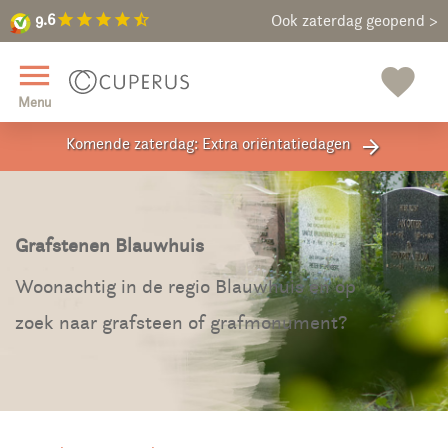
9.6
star
star
star
star
star_half
9.6
Maak een vrijblijvende afspraak
Ook zaterdag geopend >
close
menu
favorite
Menu
Komende zaterdag: Extra oriëntatiedagen
arrow_forward
Grafstenen Blauwhuis
Woonachtig in de regio Blauwhuis en op
zoek naar grafsteen of grafmonument?