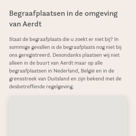
Sommige keien en rotsen hebben wij op
er een tweede familielid wordt bijbegraven. We
Begraafplaatsen in de omgeving
voorraad waardoor de levertijd nog korter kan
restaureren ook oude monumenten, soms in
van Aerdt
zijn.
grotere aantallen op authentieke gedeeltes van
begraafplaatsen.
Staat de begraafplaats die u zoekt er niet bij? In
sommige gevallen is de begraafplaats nog niet bij
ons geregistreerd. Desondanks plaatsen wij niet
alleen in de buurt van Aerdt maar op alle
begraafplaatsen in Nederland, België en in de
grensstreek van Duitsland en zijn bekend met de
desbetreffende regelgeving.