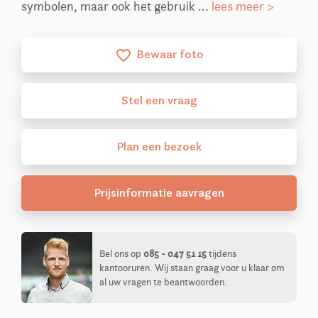
symbolen, maar ook het gebruik ...
lees meer >
Bewaar foto
favorite_border
Stel
een
vraag
Plan
een
bezoek
Prijsinformatie aavragen
Bel ons op
085 - 047 51 15
tijdens
kantooruren. Wij staan graag voor u klaar om
al uw vragen te beantwoorden.