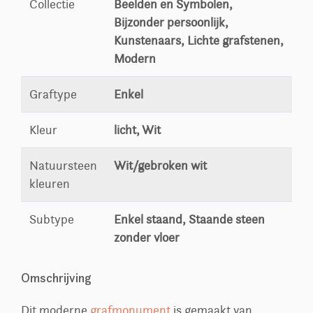
Collectie
Beelden en Symbolen,
Bijzonder persoonlijk,
Kunstenaars, Lichte grafstenen,
Modern
Graftype
Enkel
Kleur
licht, Wit
Natuursteen
Wit/gebroken wit
kleuren
Subtype
Enkel staand, Staande steen
zonder vloer
Omschrijving
Dit moderne
grafmonument
is gemaakt van