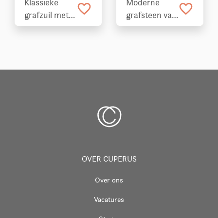
Klassieke
Moderne
favorite_border
favorite_border
grafzuil met
grafsteen van
graflantaarn
Hardsteen
OVER CUPERUS
Over ons
Vacatures