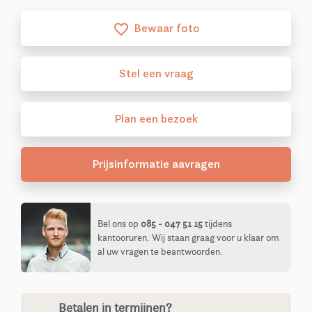
Bewaar foto
favorite_border
Stel
een
vraag
Plan
een
bezoek
Prijsinformatie aavragen
Bel ons op
085 - 047 51 15
tijdens
kantooruren. Wij staan graag voor u klaar om
al uw vragen te beantwoorden.
Betalen in termijnen?