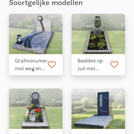
Soortgelijke modellen
Grafmonument
Beelden op
favorite_border
favorite_border
met weg en
zuil met
graflantaarn
tekstplaatje