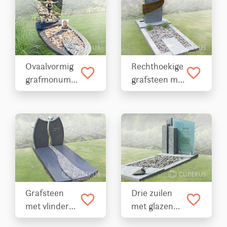
Ovaalvormig
Rechthoekige
favorite_border
favorite_border
grafmonument
grafsteen met
voor tiener
Bronzen RVS
band
Grafsteen
Drie zuilen
favorite_border
favorite_border
met vlinder
met glazen
en rivier van
tekstplaat