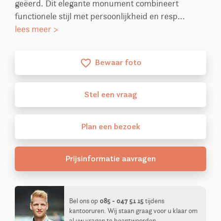
geëerd. Dit elegante monument combineert
functionele stijl met persoonlijkheid en resp...
lees meer >
Bewaar foto
favorite_border
Stel
een
vraag
Plan
een
bezoek
Prijsinformatie aavragen
Bel ons op
085 - 047 51 15
tijdens
kantooruren. Wij staan graag voor u klaar om
al uw vragen te beantwoorden.