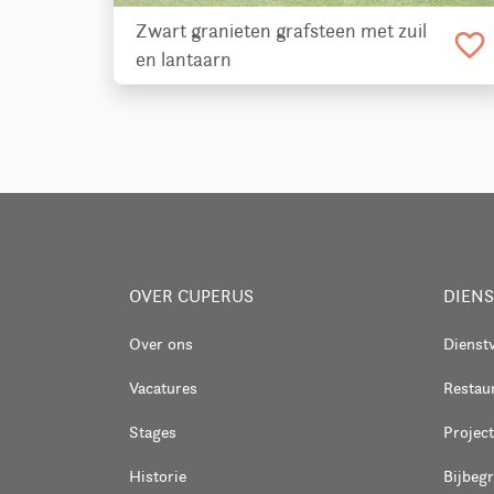
Zwart granieten grafsteen met zuil
favorite_border
en lantaarn
OVER CUPERUS
DIEN
Over ons
Dienst
Vacatures
Restaur
Stages
Project
Historie
Bijbeg