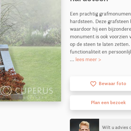
Een prachtig grafmonument
hardsteen. Deze grafsteen h
waardoor hij een bijzondere 
monument is ook voorzien 
op de steen te laten zetten
functionaliteit en persoonl
...
lees meer >
Bewaar foto
favorite_border
Plan
een
bezoek
Wilt u advies 