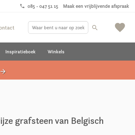
phone
085 - 047 51 15
Maak een vrijblijvende afspraak
favorite
ontact
search
Inspiratieboek
Winkels
rrow_forward
ijze grafsteen van Belgisch