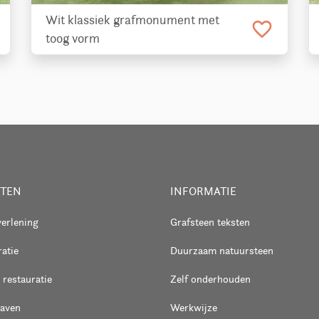
Wit klassiek grafmonument met
favorite_border
toog vorm
STEN
INFORMATIE
verlening
Grafsteen teksten
atie
Duurzaam natuursteen
 restauratie
Zelf onderhouden
raven
Werkwijze