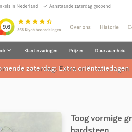
inkels in Nederland
done
Aanstaande zaterdag geopend
star
star
star
star
star_half
Over ons
Historie
C
9.6
868 Kiyoh beoordelingen
keyboard_arrow_down
oek
Klantervaringen
Prijzen
Duurzaamheid
omende zaterdag: Extra oriëntatiedagen
a
Toog vormige gr
hardsteen