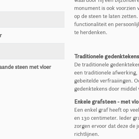
waardoor hij een bijzondere 
monument is ook voorzien 
op de steen te laten zetten
functionaliteit en persoonl
te herdenken.
r
Traditionele gedenkteken
De traditionele gedenkteke
taande steen met vloer
een traditionele afwerking, 
gebeitelde verfraaiingen. Oo
gedenktekens door middel v
Enkele grafsteen - met vlo
Een enkel graf heeft op vee
en 130 centimeter. Ieder 
zorgen ervoor dat deze de j
richtlijnen.