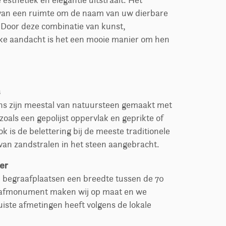
esthetiek en elegantie uitstraalt. Het
van een ruimte om de naam van uw dierbare
. Door deze combinatie van kunst,
ijke aandacht is het een mooie manier om hen
s
ns zijn meestal van natuursteen gemaakt met
zoals een gepolijst oppervlak en geprikte of
k is de belettering bij de meeste traditionele
an zandstralen in het steen aangebracht.
er
l begraafplaatsen een breedte tussen de 70
grafmonument maken wij op maat en we
uiste afmetingen heeft volgens de lokale