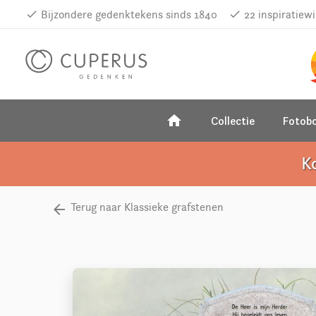
done
Bijzondere gedenktekens sinds 1840
done
22 inspiratiew
home
Collectie
Fotob
K
Terug naar Klassieke grafstenen