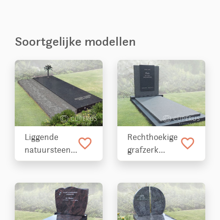
Soortgelijke modellen
Liggende
Rechthoekige
favorite_border
favorite_border
natuursteen
grafzerk
met brons
gemaakt van
boompje
natuursteen