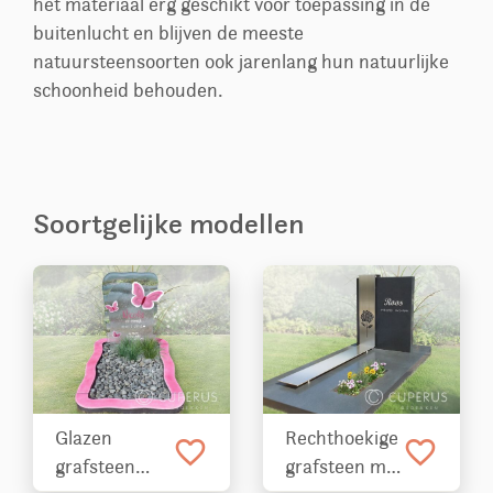
het materiaal erg geschikt voor toepassing in de
buitenlucht en blijven de meeste
natuursteensoorten ook jarenlang hun natuurlijke
schoonheid behouden.
Soortgelijke modellen
Glazen
Rechthoekige
favorite_border
favorite_border
grafsteen
grafsteen met