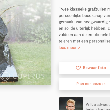
Twee klassieke grafzuilen 
persoonlijke boodschap van
gemaakt van hoogwaardig na
en solide uiterlijk hebben. D
voldoen aan de emotionele 
te eren met een personalis
lees meer >
Bewaar foto
favorite_border
Plan
een
bezoek
Wilt u advies 
tijdens kantoo