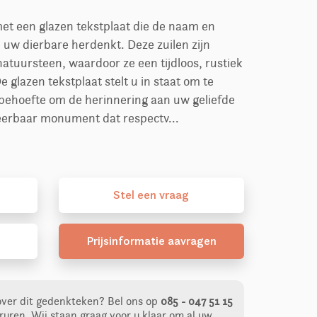
met een glazen tekstplaat die de naam en
 uw dierbare herdenkt. Deze zuilen zijn
tuursteen, waardoor ze een tijdloos, rustiek
e glazen tekstplaat stelt u in staat om te
behoefte om de herinnering aan uw geliefde
eerbaar monument dat respectv...
Stel
een
vraag
Prijsinformatie aavragen
over dit gedenkteken?
Bel ons op
085 - 047 51 15
ruren. Wij staan graag voor u klaar om al uw