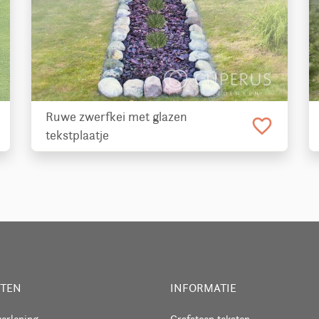
Ruwe zwerfkei met glazen
favorite_border
tekstplaatje
STEN
INFORMATIE
verlening
Grafsteen teksten