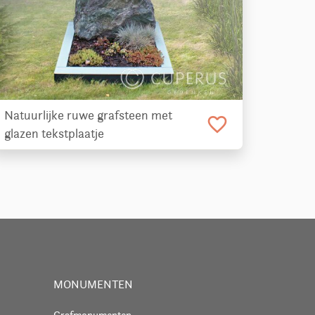
Natuurlijke ruwe grafsteen met
favorite_border
glazen tekstplaatje
MONUMENTEN
Grafmonumenten