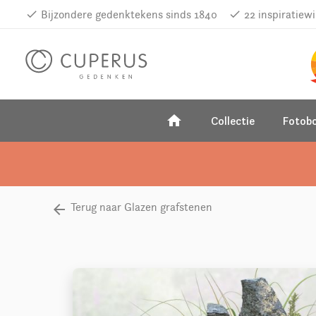
done
Bijzondere gedenktekens sinds 1840
done
22 inspiratiew
home
Collectie
Fotob
Terug naar Glazen grafstenen