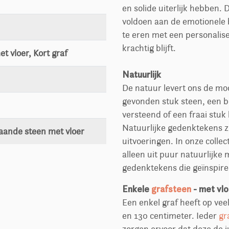
en solide uiterlijk hebben. D
voldoen aan de emotionele 
te eren met een personalis
krachtig blijft.
t vloer, Kort graf
Natuurlijk
De natuur levert ons de mo
gevonden stuk steen, een b
versteend of een fraai stu
Natuurlijke gedenktekens zi
taande steen met vloer
uitvoeringen. In onze colle
alleen uit puur natuurlijke 
gedenktekens die geïnspiree
Enkele
grafsteen
- met vlo
Een enkel graf heeft op vee
en 130 centimeter. Ieder
gr