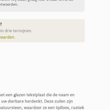
ntwoorden.
n?
in drie termijnen.
waarden.
met een glazen tekstplaat die de naam en
 uw dierbare herdenkt. Deze zuilen zijn
tuursteen, waardoor ze een tijdloos, rustiek