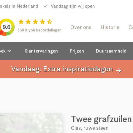
inkels in Nederland
done
Vandaag zijn wij open
star
star
star
star
star_half
Over ons
Historie
C
9.6
868 Kiyoh beoordelingen
keyboard_arrow_down
oek
Klantervaringen
Prijzen
Duurzaamheid
Vandaag: Extra inspiratiedagen
arrow_forward
Twee grafzuilen
Glas, ruwe steen