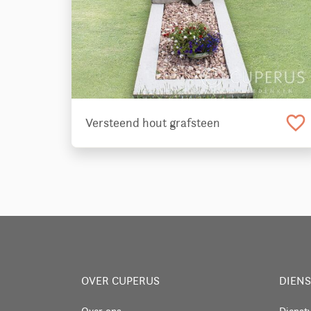
favorite_border
Versteend hout grafsteen
OVER CUPERUS
DIEN
Over ons
Dienst