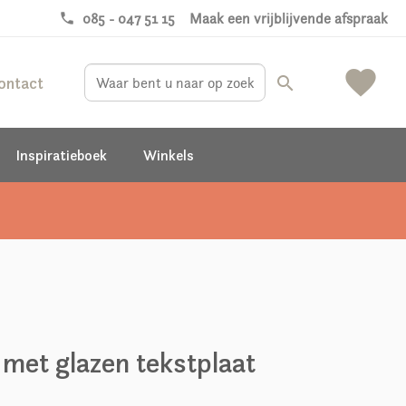
phone
085 - 047 51 15
Maak een vrijblijvende afspraak
favorite
ontact
search
Inspiratieboek
Winkels
 met glazen tekstplaat