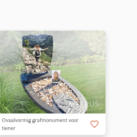
Ovaalvormig grafmonument voor
favorite_border
tiener