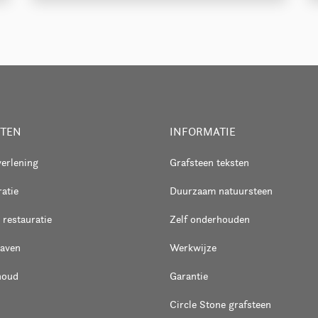
STEN
INFORMATIE
verlening
Grafsteen teksten
atie
Duurzaam natuursteen
 restauratie
Zelf onderhouden
raven
Werkwijze
houd
Garantie
Circle Stone grafsteen