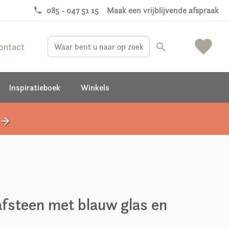
phone
085 - 047 51 15
Maak een vrijblijvende afspraak
favorite
ontact
search
Inspiratieboek
Winkels
rrow_forward
fsteen met blauw glas en