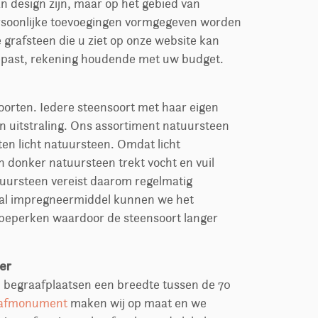
n design zijn, maar op het gebied van
ersoonlijke toevoegingen vormgegeven worden
grafsteen die u ziet op onze website kan
past, rekening houdende met uw budget.
soorten. Iedere steensoort met haar eigen
n uitstraling. Ons assortiment natuursteen
ten licht natuursteen. Omdat licht
n donker natuursteen trekt vocht en vuil
atuursteen vereist daarom regelmatig
al impregneermiddel kunnen we het
l beperken waardoor de steensoort langer
er
l begraafplaatsen een breedte tussen de 70
afmonument
maken wij op maat en we