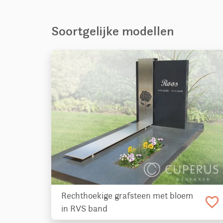
Soortgelijke modellen
Rechthoekige grafsteen met bloem
favorite_border
in RVS band