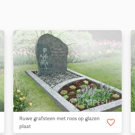
Ruwe grafsteen met roos op glazen
favorite_border
plaat