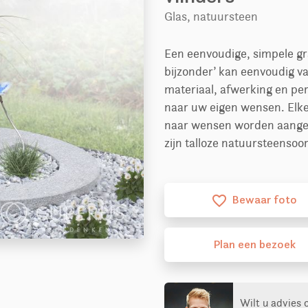
Glas, natuursteen
Een eenvoudige, simpele gra
bijzonder’ kan eenvoudig va
materiaal, afwerking en p
naar uw eigen wensen. Elke 
naar wensen worden aange
zijn talloze natuursteensoo
Bewaar foto
favorite_border
Plan
een
bezoek
Wilt u advies 