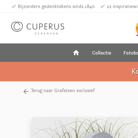
done
Bijzondere gedenktekens sinds 1840
done
22 inspiratiew
home
Collectie
Fotob
K
Terug naar Grafsteen exclusief