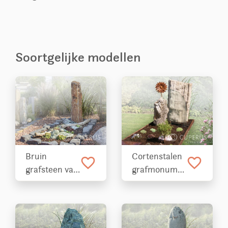
Soortgelijke modellen
Bruin
Cortenstalen
favorite_border
favorite_border
grafsteen van
grafmonument
versteend
met
hout
versteend
hout