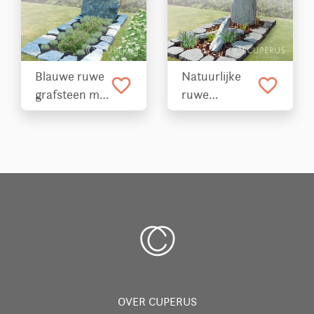
Blauwe ruwe
Natuurlijke
favorite_border
favorite_border
grafsteen met
ruwe
tekstplaatje
zwerfkei met
rand
OVER CUPERUS