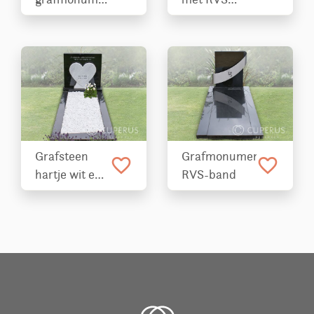
met
hartje en
zonnestralen
band
op bovenkant
Grafsteen
Grafmonument
favorite_border
favorite_border
hartje wit en
RVS-band
zwart
marmer