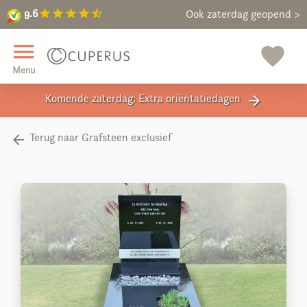
9.6
star
star
star
star
star_half
9.6
Maak een vrijblijvende afspraak
Ook zaterdag geopend >
close
menu
favorite
Menu
Komende zaterdag: Extra oriëntatiedagen
arrow_forward
Terug naar Grafsteen exclusief