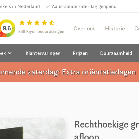
inkels in Nederland
done
Aanstaande zaterdag geopend
star
star
star
star
star_half
Over ons
Historie
C
9.6
868 Kiyoh beoordelingen
keyboard_arrow_down
oek
Klantervaringen
Prijzen
Duurzaamheid
omende zaterdag: Extra oriëntatiedagen
a
Rechthoekige gr
afloop