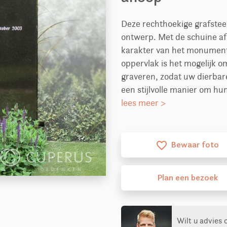
Deze rechthoekige grafstee
ontwerp. Met de schuine afl
karakter van het monument 
oppervlak is het mogelijk o
graveren, zodat uw dierbare
een stijlvolle manier om hu
lees meer >
Bewaar foto
favorite_border
Plan
een
bezoek
Wilt u advies 