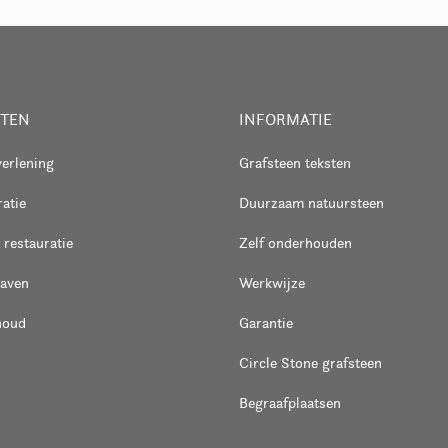
STEN
INFORMATIE
verlening
Grafsteen teksten
atie
Duurzaam natuursteen
 restauratie
Zelf onderhouden
raven
Werkwijze
houd
Garantie
Circle Stone grafsteen
Begraafplaatsen