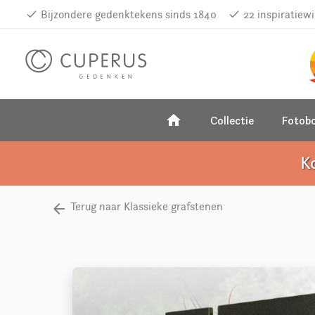
done
Bijzondere gedenktekens sinds 1840
done
22 inspiratiew
home
Collectie
Fotob
K
Terug naar Klassieke grafstenen