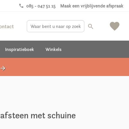
phone
085 - 047 51 15
Maak een vrijblijvende afspraak
favorite
ontact
search
Inspiratieboek
Winkels
rrow_forward
afsteen met schuine