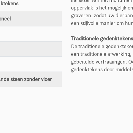
karakter van het monument 
nktekens
oppervlak is het mogelijk o
graveren, zodat uw dierbare
oneel
een stijlvolle manier om hu
Traditionele gedenkteken
De traditionele gedenkteke
een traditionele afwerking, 
gebeitelde verfraaiingen. Oo
gedenktekens door middel v
ande steen zonder vloer