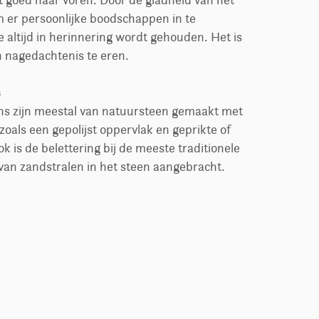
goed naar voren. Door de gladheid van het
m er persoonlijke boodschappen in te
 altijd in herinnering wordt gehouden. Het is
n nagedachtenis te eren.
s
ns zijn meestal van natuursteen gemaakt met
zoals een gepolijst oppervlak en geprikte of
k is de belettering bij de meeste traditionele
an zandstralen in het steen aangebracht.