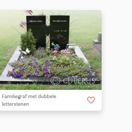
Familiegraf met dubbele
favorite_border
letterstenen