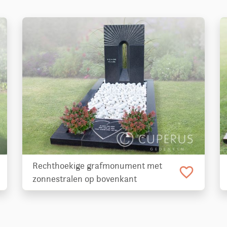
Rechthoekige grafmonument met
favorite_border
zonnestralen op bovenkant