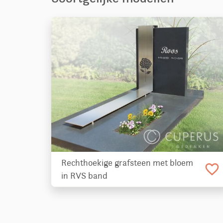
Rechthoekige grafsteen met bloem
favorite_border
in RVS band