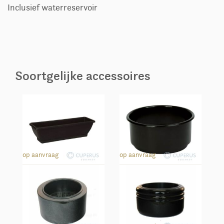
Inclusief waterreservoir
Soortgelijke accessoires
Binnenbak rechthoek
Binnenbak rond
op aanvraag
op aanvraag