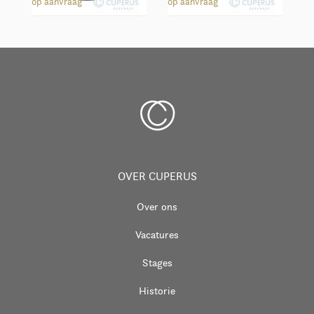
Bloempot rond Ø25
Bloempot rond Ø30
op aanvraag
op aanvraag
OVER CUPERUS
Over ons
Vacatures
Stages
Historie