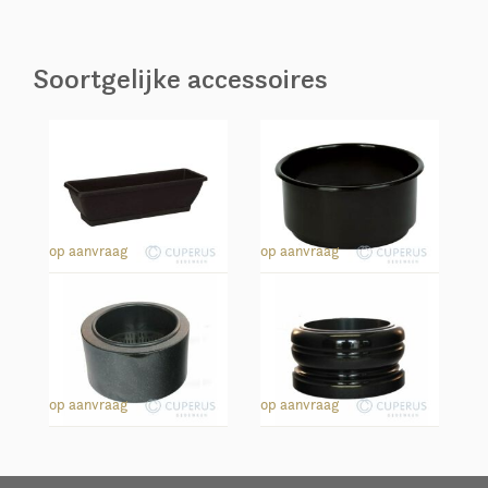
Soortgelijke accessoires
Binnenbak rechthoek
Binnenbak rond
op aanvraag
op aanvraag
Bloempot rond Ø25
Bloempot rond Ø30
op aanvraag
op aanvraag