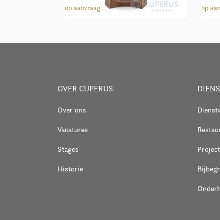
Lantaarn 40146
Wandl
op aanvraag
op aa
OVER CUPERUS
DIEN
Over ons
Dienst
Vacatures
Restaur
Stages
Project
Historie
Bijbeg
Onder