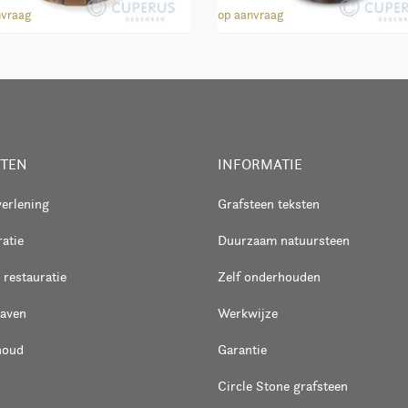
antaarn 40119
Lantaarn 40106
nvraag
op aanvraag
STEN
INFORMATIE
verlening
Grafsteen teksten
atie
Duurzaam natuursteen
 restauratie
Zelf onderhouden
raven
Werkwijze
houd
Garantie
Circle Stone grafsteen