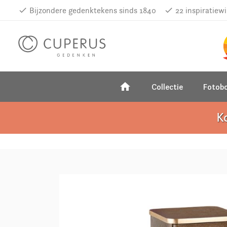
done
Bijzondere gedenktekens sinds 1840
done
22 inspiratiew
home
Collectie
Fotob
K