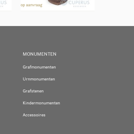
Lantaarn 40033
op aanvraag
MONUMENTEN
Grafmonumenten
Urnmonumenten
Grafstenen
Kindermonumenten
Accessoires