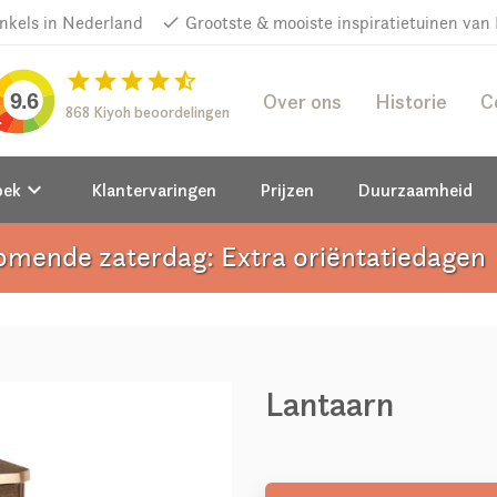
inkels in Nederland
done
Grootste & mooiste inspiratietuinen van
star
star
star
star
star_half
Over ons
Historie
C
9.6
868 Kiyoh beoordelingen
keyboard_arrow_down
oek
Klantervaringen
Prijzen
Duurzaamheid
omende zaterdag: Extra oriëntatiedagen
a
Lantaarn