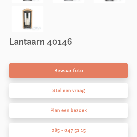
Lantaarn 40146
Bewaar foto
Stel
een
vraag
Plan
een
bezoek
085 - 047 51 15