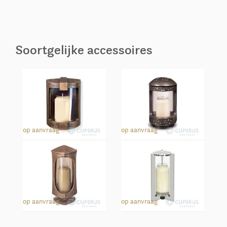
Soortgelijke accessoires
Wandlantaarn 40119
Lantaarn 40106
op aanvraag
op aanvraag
Lantaarn 40033
Lantaarn 40252
op aanvraag
op aanvraag