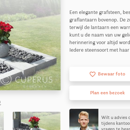
Een elegante grafsteen, be
graflantaarn bovenop. De z
terwijl de lantaarn een war
kunt u de naam van uw gel
herinnering voor altijd wor
Iedere steensoort met haar 
Bewaar foto
favorite_border
Plan
een
bezoek
Wilt u advies 
tijdens kantoo
vragen te bea