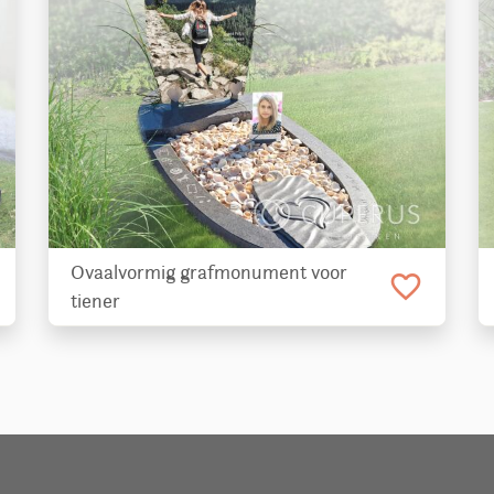
Ovaalvormig grafmonument voor
favorite_border
tiener