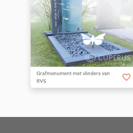
Grafmonument met vlinders van
favorite_border
RVS