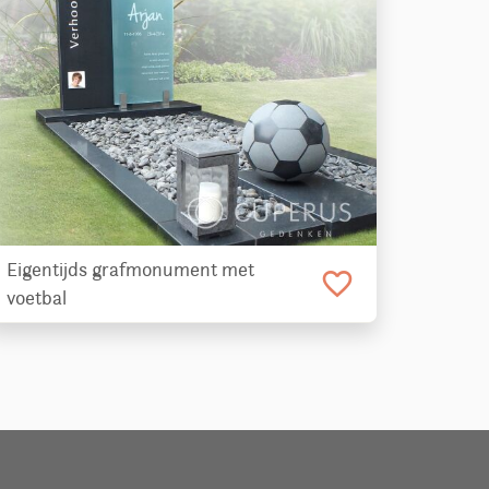
Eigentijds grafmonument met
favorite_border
voetbal