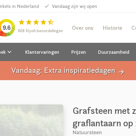
inkels in Nederland
done
Vandaag zijn wij open
star
star
star
star
star_half
Over ons
Historie
C
9.6
868 Kiyoh beoordelingen
keyboard_arrow_down
oek
Klantervaringen
Prijzen
Duurzaamheid
Vandaag: Extra inspiratiedagen
arrow_forward
Grafsteen met z
graflantaarn op 
Natuursteen