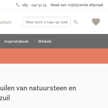
phone
085 - 047 51 15
Maak een vrijblijvende afspraak
favorite
ontact
search
Inspiratieboek
Winkels
uilen van natuursteen en
zuil