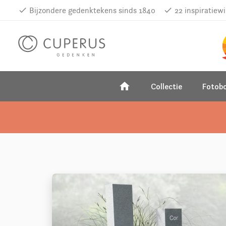
done
Bijzondere gedenktekens sinds 1840
done
22 inspiratiew
home
Collectie
Fotob