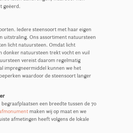
dt geëerd.
soorten. Iedere steensoort met haar eigen
n uitstraling. Ons assortiment natuursteen
ten licht natuursteen. Omdat licht
n donker natuursteen trekt vocht en vuil
atuursteen vereist daarom regelmatig
al impregneermiddel kunnen we het
l beperken waardoor de steensoort langer
er
l begraafplaatsen een breedte tussen de 70
afmonument
maken wij op maat en we
uiste afmetingen heeft volgens de lokale