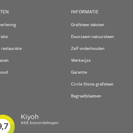
STEN
INFORMATIE
verlening
Grafsteen teksten
atie
Duurzaam natuursteen
 restauratie
Zelf onderhouden
raven
Werkwijze
houd
Garantie
Circle Stone grafsteen
Begraafplaatsen