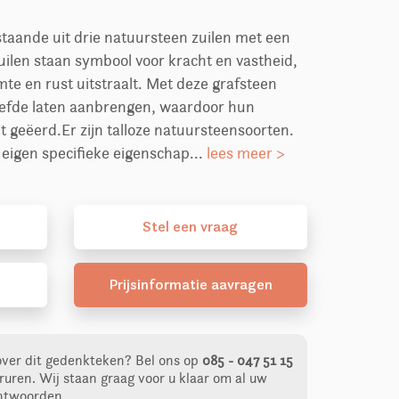
staande uit drie natuursteen zuilen met een
uilen staan symbool voor kracht en vastheid,
mte en rust uitstraalt. Met deze grafsteen
iefde laten aanbrengen, waardoor hun
dt geëerd.Er zijn talloze natuursteensoorten.
eigen specifieke eigenschap...
lees meer >
Stel
een
vraag
Prijsinformatie aavragen
over dit gedenkteken?
Bel ons op
085 - 047 51 15
ruren. Wij staan graag voor u klaar om al uw
ntwoorden.