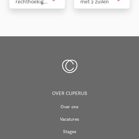
rechthoekig
met 2 zuilen
grafmonument
met roos
OVER CUPERUS
Over ons
Vacatures
Stages