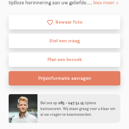
tijdloze herinnering aan uw geliefde....
lees meer >
Bewaar foto
favorite_border
Stel
een
vraag
Plan
een
bezoek
Prijsinformatie aavragen
Bel ons op
085 - 047 51 15
tijdens
kantooruren. Wij staan graag voor u klaar om
al uw vragen te beantwoorden.