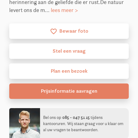
herinnering aan de geliefde die er rust.De natuur
levert ons de m...
lees meer >
Bewaar foto
favorite_border
Stel
een
vraag
Plan
een
bezoek
Prijsinformatie aavragen
Bel ons op
085 - 047 51 15
tijdens
kantooruren. Wij staan graag voor u klaar om
al uw vragen te beantwoorden.