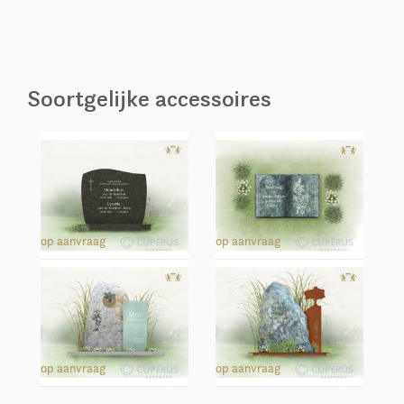
Soortgelijke accessoires
Basis lay-out ontwerpen
Boeken en harten
op aanvraag
op aanvraag
Brons
Cortenstaal
op aanvraag
op aanvraag