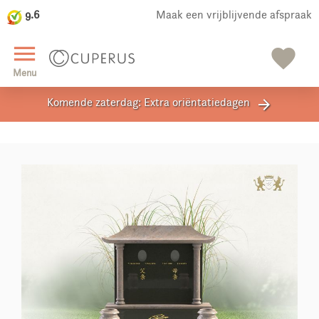
9.6
Maak een vrijblijvende afspraak
close
menu
favorite
Menu
Komende zaterdag: Extra oriëntatiedagen
arrow_forward