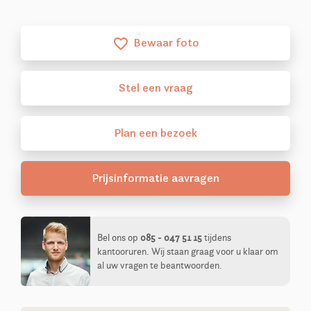
Bewaar foto
favorite_border
Stel
een
vraag
Plan
een
bezoek
Prijsinformatie aavragen
Bel ons op
085 - 047 51 15
tijdens
kantooruren. Wij staan graag voor u klaar om
al uw vragen te beantwoorden.