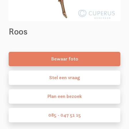
Roos
Bewaar foto
Stel
een
vraag
Plan
een
bezoek
085 - 047 51 15