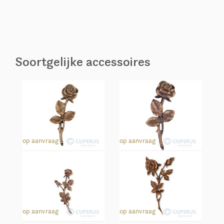
Soortgelijke accessoires
Roos
Roos
op aanvraag
op aanvraag
Roos
Roos
op aanvraag
op aanvraag