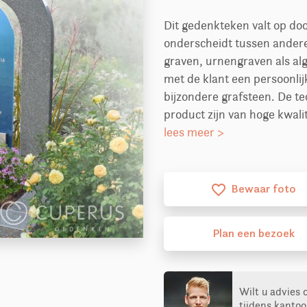
Dit gedenkteken valt op doo
onderscheidt tussen andere 
graven, urnengraven als a
met de klant een persoonli
bijzondere grafsteen. De t
product zijn van hoge kwali
lees meer >
Bewaar foto
favorite_border
Plan
een
bezoek
Wilt u advies 
tijdens kantoo