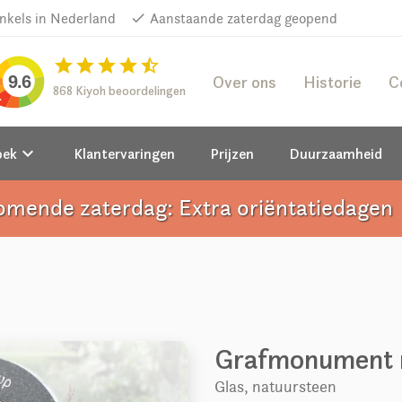
inkels in Nederland
done
Aanstaande zaterdag geopend
star
star
star
star
star_half
Over ons
Historie
C
9.6
868 Kiyoh beoordelingen
keyboard_arrow_down
oek
Klantervaringen
Prijzen
Duurzaamheid
omende zaterdag: Extra oriëntatiedagen
a
Grafmonument m
Glas, natuursteen