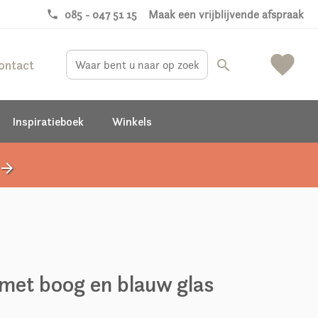
phone
085 - 047 51 15
Maak een vrijblijvende afspraak
favorite
ontact
search
Inspiratieboek
Winkels
rrow_forward
et boog en blauw glas