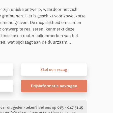
r zijn unieke ontwerp, waardoor het zich
grafstenen. Het is geschikt voor zowel korte
lgemene graven. De mogelijkheid om samen
jk ontwerp te realiseren, kenmerkt deze
echnische en materiaalkenmerken van het
teit, wat bijdraagt aan de duurzaam...
Stel
een
vraag
Prijsinformatie aavragen
over dit gedenkteken?
Bel ons op
085 - 047 51 15
ruren. Wij staan graag voor u klaar om al uw