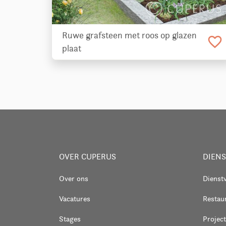
Ruwe grafsteen met roos op glazen
favorite_border
plaat
OVER CUPERUS
DIEN
Over ons
Dienst
Vacatures
Restaur
Stages
Project