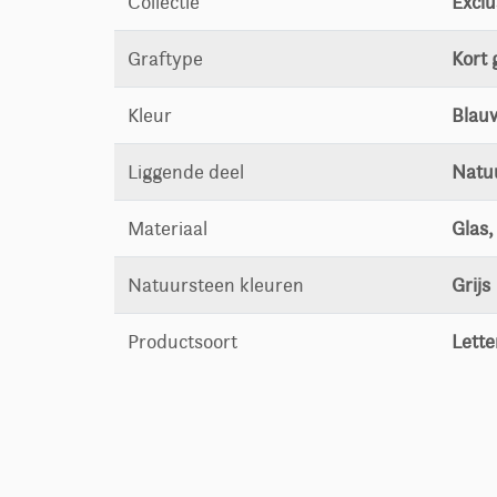
Collectie
Exclu
Graftype
Kort 
Kleur
Blau
Liggende deel
Natu
Materiaal
Glas
Natuursteen kleuren
Grijs
Productsoort
Lette