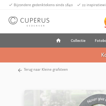
done
Bijzondere gedenktekens sinds 1840
done
22 inspiratiew
home
Collectie
Fotob
K
Terug naar Kleine grafsteen