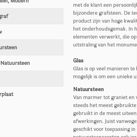
sief, Modern
met de klant een persoonli
bijzondere grafsteen. De t
graf
product zijn van hoge kwali
het onderhoudsgemak. In he
w
elementen verwerkt, die op 
uitstraling van het monume
ursteen
Glas
, Natuursteen
Glas is op veel manieren t
mogelijk is om een unieke u
Natuursteen
rplaat
Van marmer tot graniet en v
steeds het meest gebruikte
gebruikt in de meest uiteen
afwerkingen. Juist vanwege
geschikt voor toepassing in