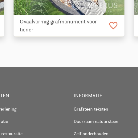
Ovaalvormig grafmonument voor
favorite_border
tiener
STEN
INFORMATIE
verlening
Grafsteen teksten
atie
Duurzaam natuursteen
 restauratie
Zelf onderhouden