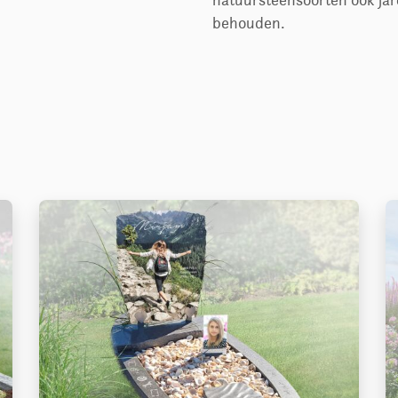
natuursteensoorten ook jar
behouden.