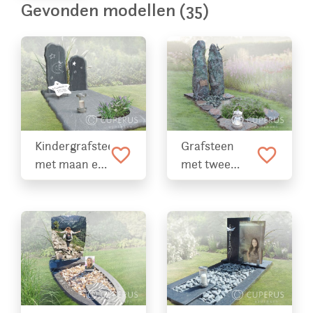
Gevonden modellen (35)
Kindergrafsteen
Grafsteen
favorite_border
favorite_border
met maan en
met twee
sterren
blauwe zuilen
en koperen
tekstplaatje