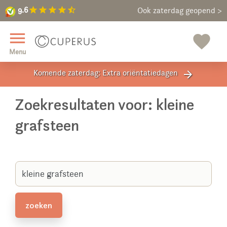
9.6
star
star
star
star
star_half
9.6
Maak een vrijblijvende afspraak
Ook zaterdag geopend >
close
menu
favorite
Menu
Komende zaterdag: Extra oriëntatiedagen
arrow_forward
Zoekresultaten voor: kleine
grafsteen