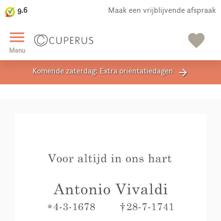
9.6
Maak een vrijblijvende afspraak
close
menu
favorite
Menu
Komende zaterdag: Extra oriëntatiedagen
arrow_forward