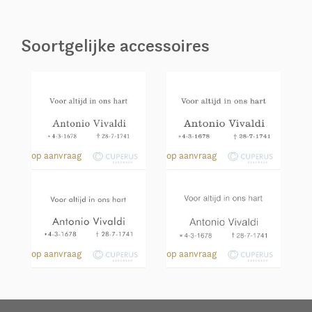
Soortgelijke accessoires
113
152
op aanvraag
op aanvraag
211
251
op aanvraag
op aanvraag